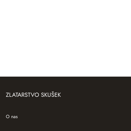
Srebrn obesek/broška/igla
Srebrn obesek Ginko Biloba,
Grandel (jelenov podočnik)
matiran
100,00
€
50,00
€
ZLATARSTVO SKUŠEK
O nas