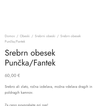
Domov
/
Obeski
/
Srebrni obeski
/
Srebrn obesek
Punčka/Fantek
Srebrn obesek
Punčka/Fantek
60,00
€
Srebro ali zlato, ročna izdelava, možna vdelava dragih in
poldragih kamnov.
Za ceno povprašajte pri nas!