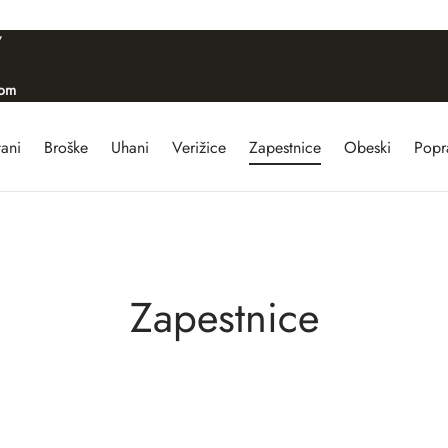
/
com
tani
Broške
Uhani
Verižice
Zapestnice
Obeski
Popra
Zapestnice