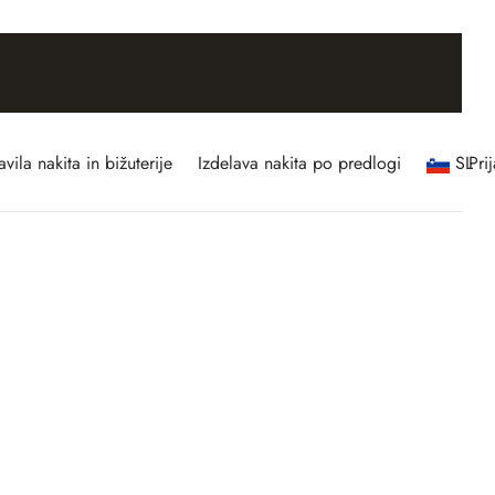
vila nakita in bižuterije
Izdelava nakita po predlogi
SL
Pri