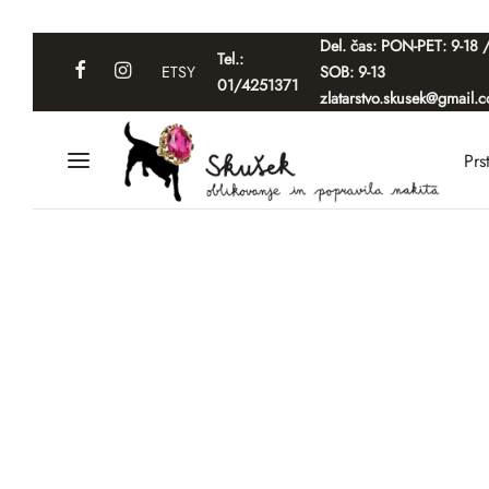
Del. čas: PON-PET: 9-18 
Tel.:
ETSY
SOB: 9-13
01/4251371
zlatarstvo.skusek@gmail.
Prs