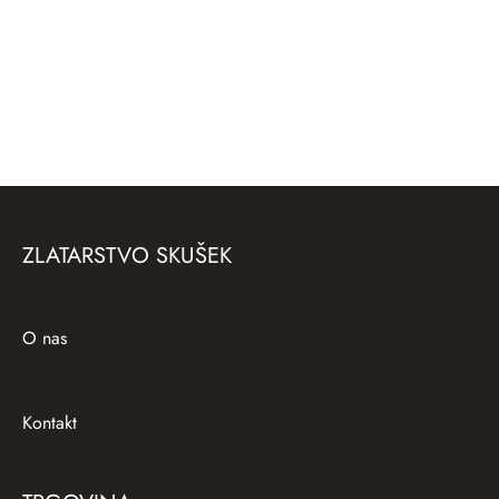
Poročna prstana Neskončno
Zlat prstan Biser
ZLATARSTVO SKUŠEK
O nas
Kontakt