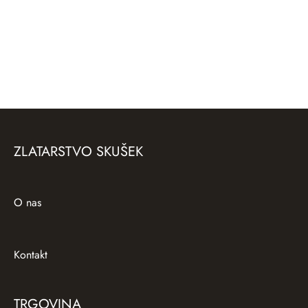
Zlati uhani Cocktail
Srebrni uhani Skarabeji
120,00
€
ZLATARSTVO SKUŠEK
O nas
Kontakt
TRGOVINA