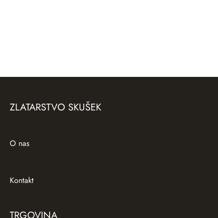
Zlati uhani Barcelona
Srebrni uhani Skarabeji
120,00
€
ZLATARSTVO SKUŠEK
O nas
Kontakt
TRGOVINA