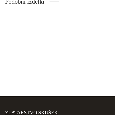
Podobni izdelki
Srebrni uhani Mehurčki, svetlo
Srebrni uhani Zeleni mehurčki
zeleni
60,00
€
70,00
€
Zlati uhani Kreoli
Zlati uhani Črni biseri
ZLATARSTVO SKUŠEK