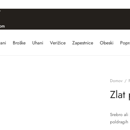
/
com
tani
Broške
Uhani
Verižice
Zapestnice
Obeski
Popra
Domov
/
Zlat
Srebro ali
poldragih