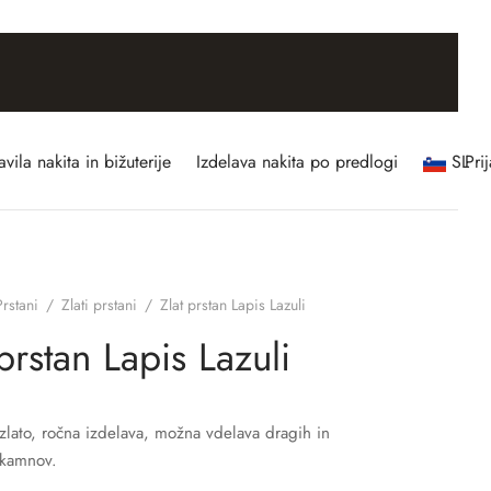
vila nakita in bižuterije
Izdelava nakita po predlogi
SL
Pri
Prstani
/
Zlati prstani
/
Zlat prstan Lapis Lazuli
 prstan Lapis Lazuli
 zlato, ročna izdelava, možna vdelava dragih in
 kamnov.