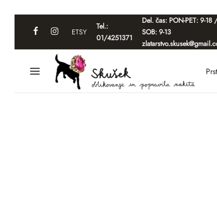
Del. čas: PON-PET: 9-18 
Tel.:
ETSY
SOB: 9-13
01/4251371
zlatarstvo.skusek@gmail.
Prs