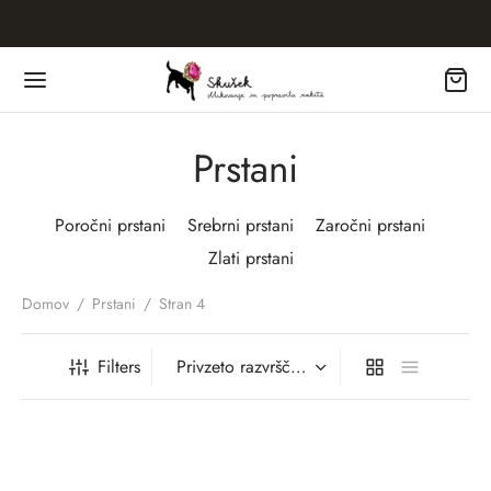
Prstani
Poročni prstani
Srebrni prstani
Zaročni prstani
Zlati prstani
Domov
/
Prstani
/
Stran 4
Filters