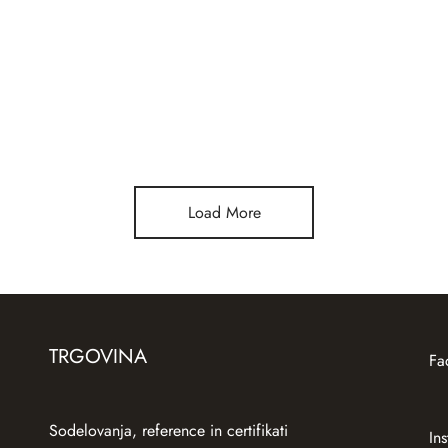
stan z briljantom
Zlat prstan Zelen šnerkel
i več
Preberi več
Load More
TRGOVINA
Fa
Sodelovanja, reference in certifikati
In