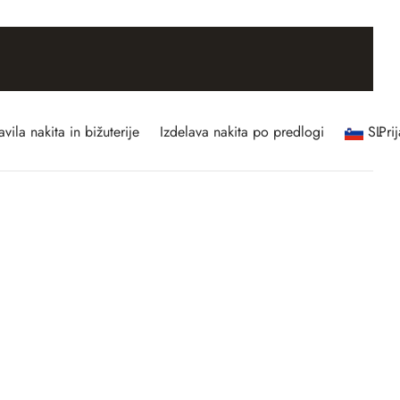
vila nakita in bižuterije
Izdelava nakita po predlogi
SL
Pri