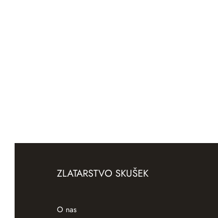
Zlat prstan Vrtnica
Zlat pr
Preberi več
Preber
ZLATARSTVO SKUŠEK
O nas