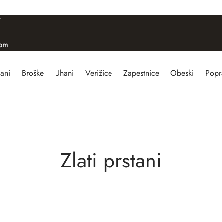
/
com
tani
Broške
Uhani
Verižice
Zapestnice
Obeski
Popra
Zlati prstani