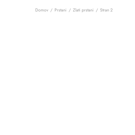
Domov
/
Prstani
/
Zlati prstani
/
Stran 2
Zlat prstan Rubenov poljub
Zlat p
Preberi več
Preber