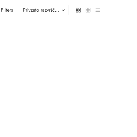
Filters
 kamnom
Zlat prstan Šnerkel z zelenim kamnom
Preberi več