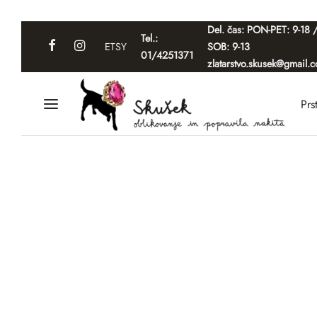
Del. čas: PON-PET: 9-18 
Tel.:
ETSY
SOB: 9-13
01/4251371
zlatarstvo.skusek@gmail.
Prs