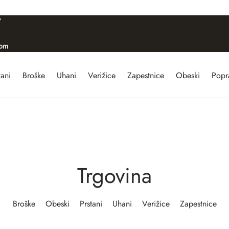
/
com
tani
Broške
Uhani
Verižice
Zapestnice
Obeski
Popra
Trgovina
Broške
Obeski
Prstani
Uhani
Verižice
Zapestnice