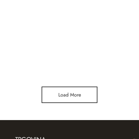
 obesek Močvirski tulipan
Srebrn obesek Punčka/Fantek
0
€
60,00
€
v košarico
Dodaj v košarico
Load More