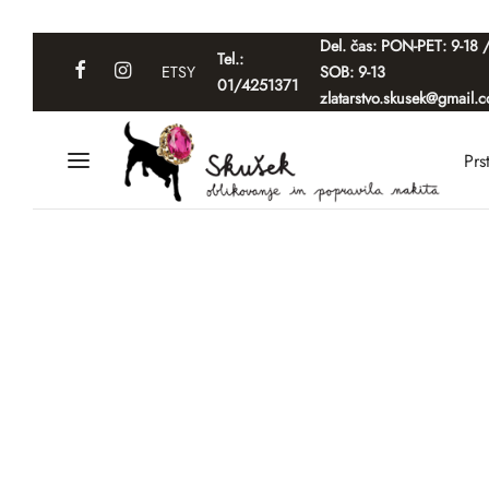
Del. čas: PON-PET: 9-18 
Tel.:
ETSY
SOB: 9-13
01/4251371
zlatarstvo.skusek@gmail.
Prs