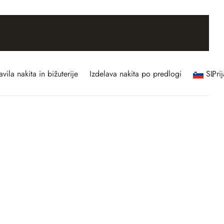
vila nakita in bižuterije
Izdelava nakita po predlogi
SL
Pri